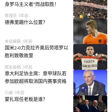
身罗马主义者”而战取胜！
管理员
3年前
德弗里踢什么位置？
本站编辑
3年前
国米2-0力克拉齐奥后劳塔罗以
胜利致敬故里
网友投稿
3年前
意大利足协主席：意甲球队若
参加欧超将取消国内赛事资格
小编
3年前
蒙扎现任老板是谁？