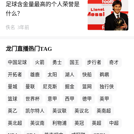
足球含金量最高的个人荣誉是
什么？
佚名
3年前
龙门直播
热门TAG
中国足球
火箭
勇士
国王
步行者
奇才
开拓者
雄鹿
太阳
湖人
快船
鹈鹕
曼城
曼联
尼克斯
掘金
篮网
独行侠
篮球
世界杯
意甲
西甲
德甲
英甲
英乙
凯尔特人
英议联
英议北
英南超
英北超
英议南
利物浦
英冠
英超
中超