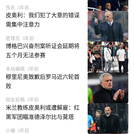
佚名
3年前
皮奥利：我们犯了大意的错误
需集中注意力
管理员
3年前
博格巴兴奋剂案听证会延期将
五个月无法参赛
本站编辑
3年前
穆里尼奥致歉后罗马近六轮首
败
网友投稿
3年前
米兰教练皮奥利或遭解雇：红
黑军团瞄准德泽尔比与莫塔
小编
3年前