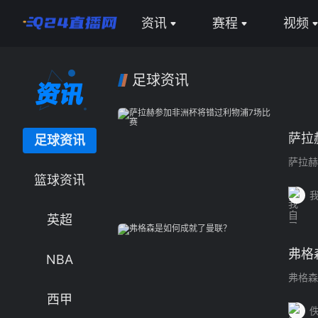
资讯
赛程
视频
足球资讯
全部
全部
足球资讯
篮球资讯
足球直播
足球视
英超
篮球直播
篮球视
萨拉
足球资讯
NBA
英超
萨拉赫
篮球资讯
西甲
西甲
英超
意甲
意甲
弗格
德甲
德甲
NBA
弗格森
法甲
法甲
西甲