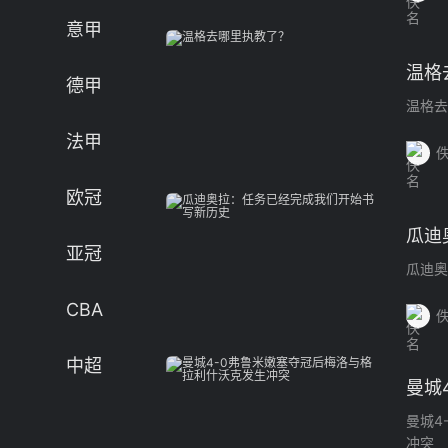
欧冠
中超
意甲
亚冠
CBA
温格
德甲
CBA
NBA
温格去
法甲
中超
欧冠
瓜迪
亚冠
瓜迪奥
CBA
中超
曼城
曼城4
冲突