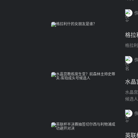
格拉
格拉利
水晶
水晶宫
候选人
英联