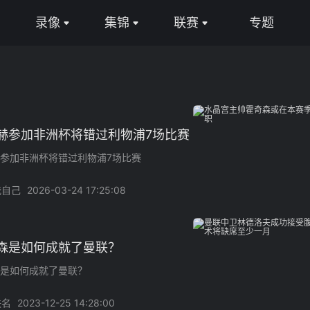
专题
录像
集锦
联赛
全部
全部
英超
频
足球录像
足球集锦
西甲
频
篮球录像
篮球集锦
意甲
赫参加非洲杯将错过利物浦7场比赛
德甲
参加非洲杯将错过利物浦7场比赛
法甲
我自己
2026-03-24 17:25:08
中超
森是如何成就了曼联？
CBA
是如何成就了曼联？
NBA
佚名
2023-12-25 14:28:00