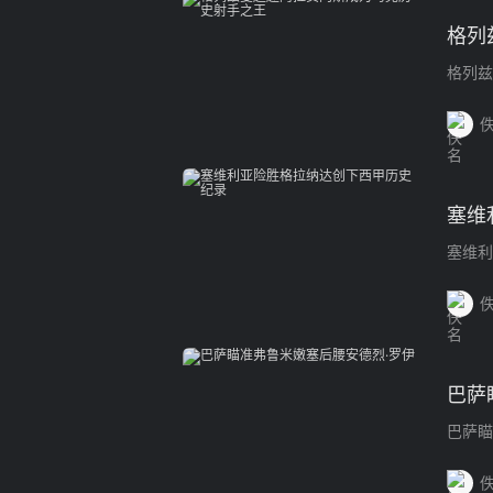
格列
格列兹
塞维
塞维利
巴萨
巴萨瞄