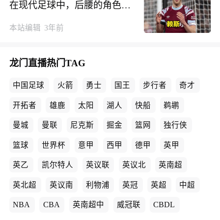
在现代足球中，后腰的角色越
来越重要
本站编辑
3年前
龙门直播
热门TAG
中国足球
火箭
勇士
国王
步行者
奇才
开拓者
雄鹿
太阳
湖人
快船
鹈鹕
曼城
曼联
尼克斯
掘金
篮网
独行侠
篮球
世界杯
意甲
西甲
德甲
英甲
英乙
凯尔特人
英议联
英议北
英南超
英北超
英议南
利物浦
英冠
英超
中超
NBA
CBA
英南超中
威冠联
CBDL