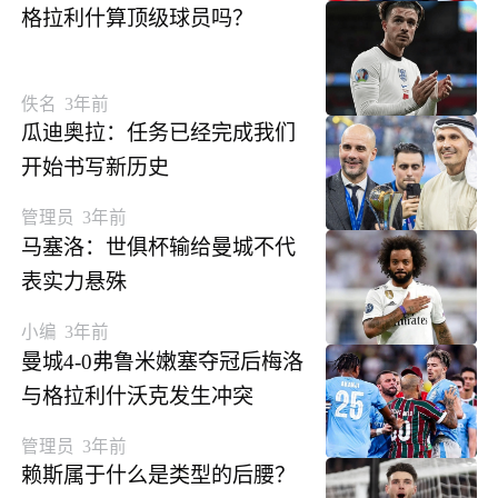
格拉利什算顶级球员吗？
佚名
3年前
瓜迪奥拉：任务已经完成我们
开始书写新历史
管理员
3年前
马塞洛：世俱杯输给曼城不代
表实力悬殊
小编
3年前
曼城4-0弗鲁米嫩塞夺冠后梅洛
与格拉利什沃克发生冲突
管理员
3年前
赖斯属于什么是类型的后腰？