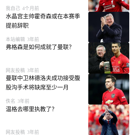
我自己
4个月前
水晶宫主帅霍奇森或在本赛季
提前辞职
本站编辑
3年前
弗格森是如何成就了曼联？
网友投稿
3年前
曼联中卫林德洛夫成功接受腹
股沟手术将缺席至少一月
佚名
3年前
温格去哪里执教了？
网友投稿
3年前